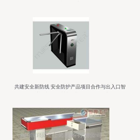
机的好处
共建安全新防线 安全防护产品项目合作与出入口智
能管控探索（基于深圳市玛斯特尔科技核心服务）