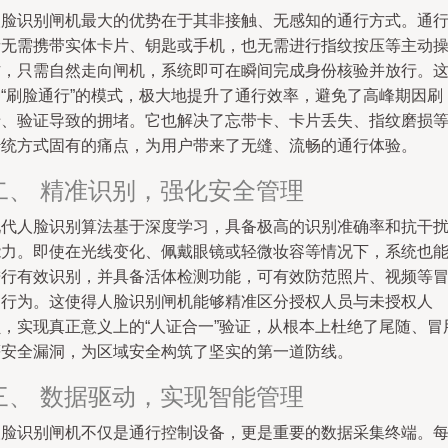
人脸识别闸机最大的优势在于其非接触、无感知的通行方式。通
者无需携带实体卡片、钥匙或手机，也无需进行指纹按压等主动
作，只需自然走向闸机，系统即可在瞬间完成身份核验并放行。
种“刷脸通行”的模式，极大地提升了通行效率，避免了高峰期因刷
卡、验证导致的拥堵。它也解决了忘带卡、卡片丢失、指纹磨损
传统方式固有的痛点，为用户带来了无缝、流畅的通行体验。
二、 精准识别，强化安全管理
现代人脸识别算法基于深度学习，具备极高的识别准确率和抗干
能力。即使在光线变化、佩戴眼镜或轻微妆容等情况下，系统也
进行有效识别，并具备活体检测功能，可有效防范照片、视频等
用行为。这使得人脸识别闸机能够精准区分授权人员与未授权人
员，实现真正意义上的“人证合一”验证，从根本上杜绝了尾随、冒
等安全漏洞，为区域安全构筑了坚实的第一道防线。
三、 数据驱动，实现智能管理
人脸识别闸机不仅是通行控制设备，更是重要的数据采集终端。