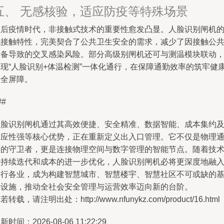
五、 无感核验，适应防疫等特殊场景
在后疫情时代，非接触式技术的重要性愈发凸显。人脸识别闸机
无接触特性，完美契合了公共卫生安全的需求，减少了因接触公
设备导致的交叉感染风险。部分高级别闸机还可与测温模块联动
实现“人脸识别+体温检测”一体化通行，在保障通勤效率的筑牢健
安全屏障。
##
人脸识别闸机通过其高效便捷、安全精准、数据智能、成本集约
适应性强等核心优势，正在重新定义出入口管理。它不仅是物理
道的守卫者，更是连接物理空间与数字管理的智能节点。随着技
的持续迭代和成本的进一步优化，人脸识别闸机必将更深度地融
各行各业，成为构建智慧城市、智慧楼宇、智慧社区不可或缺的
础设施，推动全社会安全管理与运营效率迈向新的台阶。
若转载，请注明出处：http://www.nfunykz.com/product/16.html
新时间：2026-08-06 11:22:29