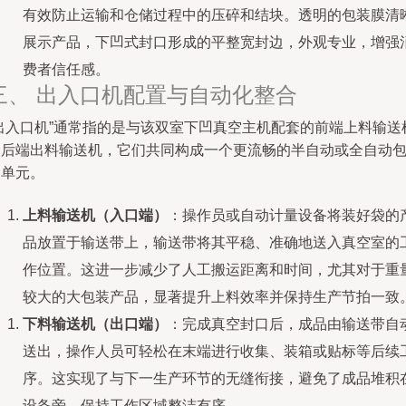
有效防止运输和仓储过程中的压碎和结块。透明的包装膜清
展示产品，下凹式封口形成的平整宽封边，外观专业，增强
费者信任感。
三、 出入口机配置与自动化整合
“出入口机”通常指的是与该双室下凹真空主机配套的前端上料输送
和后端出料输送机，它们共同构成一个更流畅的半自动或全自动
装单元。
上料输送机（入口端）
：操作员或自动计量设备将装好袋的
品放置于输送带上，输送带将其平稳、准确地送入真空室的
作位置。这进一步减少了人工搬运距离和时间，尤其对于重
较大的大包装产品，显著提升上料效率并保持生产节拍一致
下料输送机（出口端）
：完成真空封口后，成品由输送带自
送出，操作人员可轻松在末端进行收集、装箱或贴标等后续
序。这实现了与下一生产环节的无缝衔接，避免了成品堆积
设备旁，保持工作区域整洁有序。