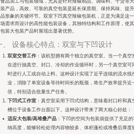
在食品加工与包装领域，尤其是针对辣椒制品、调味料、干货等
包装产品，高效、可靠的真空包装是延长保质期、保持风味、提
产品形象的关键环节。双室下凹真空辣椒包装机，正是为满足这
市场需求而设计的高性能包装设备，其独特结构和工作原理，使
在包装大包装产品时展现出显著优势。
一、 设备核心特点：双室与下凹设计
双室交替工作
：该机型拥有两个独立的真空室。当一个真空
在进行抽真空、封口、冷却的作业循环时，另一个真空室可
时进行人工或自动上料。这种设计实现了近乎连续的流水线
业，消除了单室设备等待时间长的瓶颈，将生产效率提升近
倍，特别适合批量生产任务。
下凹式工作室
：真空室采用下凹式结构，意味着封口杆和真
槽位于设备工作台面以下。这种设计带来了两大核心好处：
适应大包装/高堆叠产品
：下凹的空间为包装袋提供了充足的
纳高度，能够轻松处理内容物较多、体积蓬松或堆叠后厚度