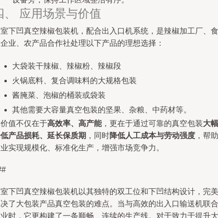
四、 应用场景与价值
双室下凹真空辣椒包装机，配合出入口机系统，是辣椒加工厂、
品企业、农产品合作社处理以下产品的理想选择：
大袋装干辣椒、辣椒粉、辣椒段
火锅底料、复合调味料的大规格包装
酱腌菜、泡椒的桶装或袋装
其他需要大容量真空包装的坚果、杂粮、中药材等。
其价值不仅在于
高效率、高产能
，更在于通过可靠的真空包装
大
降低产品损耗、延长保质期
，同时
降低人工成本与劳动强度
，帮
企业实现规模化、标准化生产，增强市场竞争力。
##
双室下凹真空辣椒包装机以其独特的双工位和下凹结构设计，完
解决了大包装产品真空包装的难点。当与高效的出入口输送机联
作业时，它更构建了一条顺畅、连续的生产线。对于致力于提升