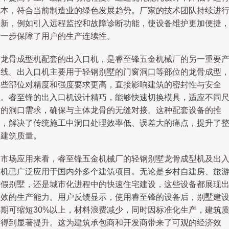
成本，符合当前制造业的绿色发展趋势。厂家的技术团队持续进
创新，例如引入远程监控和故障诊断功能，使设备维护更加便捷
进一步保障了用户的生产连续性。
与龙骨成型机配套的出入口机，是睿至锋五金机械厂的另一重要
品线。出入口机主要用于轻钢别墅的门窗洞口等部位的龙骨成型
这些部位对精度和强度要求更高，直接影响建筑的密封性与安全
性。睿至锋的出入口机设计精巧，能够快速切换模具，适应不同
寸的洞口需求，确保与主体龙骨的无缝对接。这种配套设备的推
出，解决了传统施工中洞口处理效率低、误差大的痛点，提升了
体建筑质量。
从市场应用来看，睿至锋五金机械厂的轻钢别墅龙骨成型机及出
口机已广泛应用于国内外多个建筑项目。无论是乡村自建房、旅
度假别墅，还是城市化进程中的快速住宅建设，这些设备都展现
高效的生产能力。用户反馈显示，使用睿至锋的设备后，别墅建
周期可缩短30%以上，材料浪费减少，同时因标准化生产，建筑
量得到显著提升。这为建筑承包商和开发商带来了可观的经济效