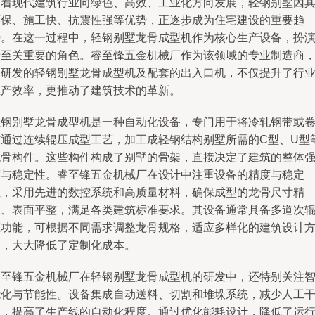
随着现代建筑行业向绿色、高效、工业化方向发展，轻钢别墅因
环保、施工快、抗震性强等优势，正逐步成为住宅建设的重要趋
势。在这一过程中，轻钢别墅龙骨成型机作为核心生产设备，扮
着至关重要的角色。睿至锋五金机械厂作为该领域的专业制造商
其研发的轻钢别墅龙骨成型机及配套的出入口机，不仅提升了行
生产效率，更推动了建筑技术的革新。
轻钢别墅龙骨成型机是一种自动化设备，专门用于将冷轧钢带或
材通过连续辊压成型工艺，加工成轻钢结构别墅所需的C型、U型
龙骨构件。这些构件构成了别墅的骨架，直接决定了建筑的整体
度与稳定性。睿至锋五金机械厂在设计中注重设备的精度与稳定
性，采用先进的数控系统和高质量材料，确保成型的龙骨尺寸精
准、表面平整，满足各类建筑标准要求。其设备通常具备多道次
压功能，可根据不同需求调整龙骨规格，适应多样化的建筑设计
案，大大降低了定制化成本。
睿至锋五金机械厂在轻钢别墅龙骨成型机的研发中，还特别关注
能化与节能性。设备集成自动送料、切割和堆垛系统，减少人工
预，提高了生产线的自动化程度。通过优化能耗设计，降低了运